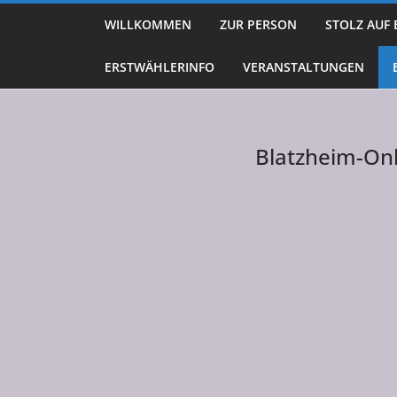
Zum
WILLKOMMEN
ZUR PERSON
STOLZ AUF
Inhalt
springen
ERSTWÄHLERINFO
VERANSTALTUNGEN
Blatzheim-On